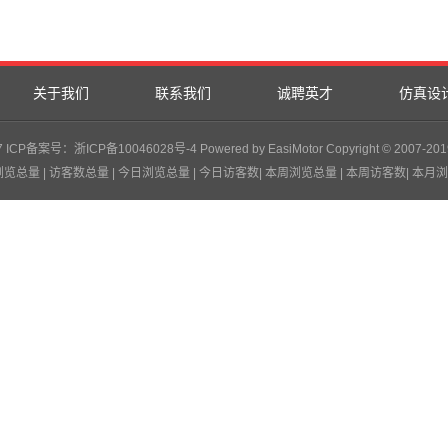
关于我们
联系我们
诚聘英才
仿真设
CP备案号：浙ICP备10046028号-4 Powered by EasiMotor Copyright © 2007-2019 onl
浏览总量
| 访客数总量
| 今日浏览总量
| 今日访客数
| 本周浏览总量
| 本周访客数
| 本月