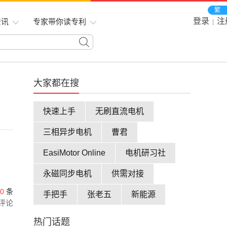
繁
登录
注
资讯
专家带你读专利
|
大家都在搜
快速上手
无刷直流电机
三相异步电机
曹君
EasiMotor Online
电机研习社
永磁同步电机
供需对接
0
条
手把手
张老五
新能源
评论
热门话题