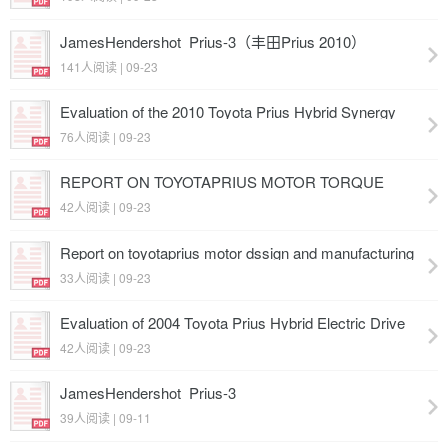
JamesHendershot_Prius-3（丰田Prius 2010）
141人阅读 | 09-23
Evaluation of the 2010 Toyota Prius Hybrid Synergy
Drive System（丰田Prius 2010）
76人阅读 | 09-23
REPORT ON TOYOTAPRIUS MOTOR TORQUE
CAPABILITY, TORQUE PROPERTY, NO-LOAD
42人阅读 | 09-23
BACK EMF（丰田Prius 2004）
Report on toyotaprius motor dssign and manufacturing
assessment（丰田Prius 2004）
33人阅读 | 09-23
Evaluation of 2004 Toyota Prius Hybrid Electric Drive
System（丰田Prius 2004）
42人阅读 | 09-23
JamesHendershot_Prius-3
39人阅读 | 09-11