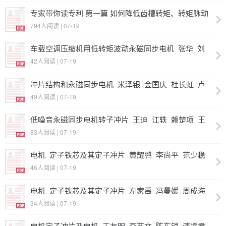
专家带你读专利 第一篇 如何降低齿槽转矩、转矩脉动
和改善NVH性能相关专利综述与解读
794人阅读 | 07-19
车载空调压缩机用低转矩波动永磁同步电机_张华_刘
云
42人阅读 | 07-19
冲片结构和永磁同步电机_米泽银_金国庆_杜长虹_卢
有君_王雪东
49人阅读 | 07-19
低噪音永磁同步电机转子冲片_王迪_江轶_赖楚项_王
团锋
83人阅读 | 07-19
电机_定子铁芯及其定子冲片_黄耀鹏_李尚平_范少稳
46人阅读 | 07-19
电机_定子铁芯及其定子冲片_左家禹_冯曼媛_周成海_
王周叶_孟兆平
34人阅读 | 07-19
电机定子冲片及电机_王友明_李艺文_陈东锁_漆凌君_