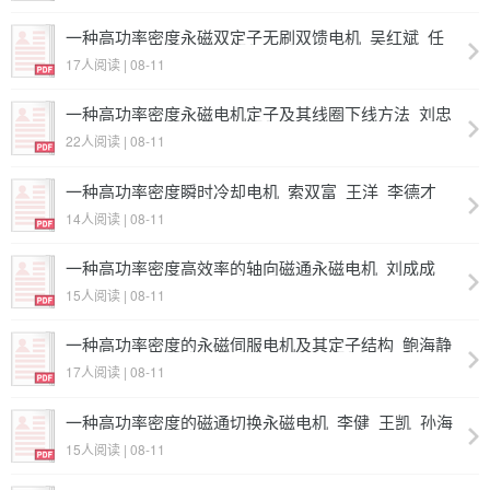
一种高功率密度永磁双定子无刷双馈电机_吴红斌_任
泰安_阚超豪_肖本贤
17人阅读 | 08-11
一种高功率密度永磁电机定子及其线圈下线方法_刘忠
奇_卢彬_高跃
22人阅读 | 08-11
一种高功率密度瞬时冷却电机_索双富_王洋_李德才_
杨义勇_郝金顺_王文杰
14人阅读 | 08-11
一种高功率密度高效率的轴向磁通永磁电机_刘成成_
卢佳玮_汪友华
15人阅读 | 08-11
一种高功率密度的永磁伺服电机及其定子结构_鲍海静
_张韬_陈忠_方江龙_张静
17人阅读 | 08-11
一种高功率密度的磁通切换永磁电机_李健_王凯_孙海
阳_陈曦_谈嘉莹
15人阅读 | 08-11