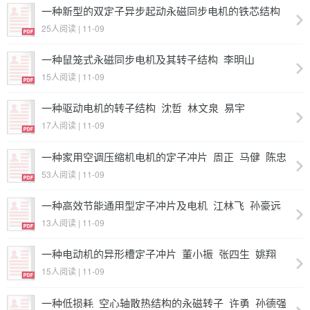
一种新型的双定子异步起动永磁同步电机的铁芯结构_
陈虎威_赵勇_钱伟
25人阅读 | 11-09
一种鼠笼式永磁同步电机及其转子结构_李明山
15人阅读 | 11-09
一种驱动电机的转子结构_沈哲_林文泉_易宇
17人阅读 | 11-09
一种家用空调压缩机电机的定子冲片_周正_马健_陈忠
_许百宏_佟德_王森
53人阅读 | 11-09
一种高效节能通用型定子冲片及电机_江林飞_孙豪远_
汪旭亮
13人阅读 | 11-09
一种电动机的异形槽定子冲片_董小振_张四生_姚翔
15人阅读 | 11-09
一种低损耗_空心轴散热结构的永磁转子_许勇_孙德强