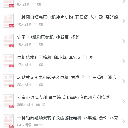
_倪伟_吴楠_张江涛
9人阅读 | 11-09
一种闭口槽高压电机冲片结构_石倩倩_郝广政_薛晓麟
_张艳_王志强_邱岳
10人阅读 | 11-09
定子_电机和压缩机_姚叔春_杨雄
16人阅读 | 11-09
电机结构和压缩机_邱小华_李宏涛_江波
17人阅读 | 11-09
表贴式无刷电机转子及电机_方成_洪平_王秀娟_潘岳
凌
20人阅读 | 11-09
专家带你读专利 第二篇 高功率密度电机专利综述
388人阅读 | 08-12
一种轴向磁场双转子永磁游标电机_林明耀_贾伦_林克
曼_乐伟_王帅
24人阅读 | 08-11