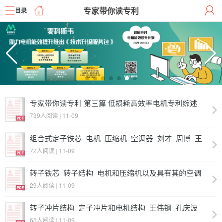
专家带你读专利
目录
专家带你读专利 第三篇 低损耗高效率电机专利综述
739人阅读 | 11-09
组合式定子铁芯_电机_压缩机_空调器_刘才_周博_王
晶_陈华杰_张辉_白淋元
72人阅读 | 11-09
转子铁芯_转子结构_电机和压缩机以及具有其的空调
器_张继胤_江胜军_龙芳_李尚平_张强
29人阅读 | 11-09
转子冲片结构_定子冲片和电机结构_王伟钢_孔庆波_
吴发亮_张水杏_齐洪刚
65人阅读 | 11-09