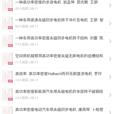
一种高功率密度的步进电机_翁孟坤_周志鹏_王朋
20人阅读 | 08-11
一种车用高速永磁同步电机转子冲片及电机_王朋_邹
文_徐帅_王昆_王宗浩
50人阅读 | 08-11
一种车用高功率密度永磁同步电机转子结构_刘蕾_陈
再好
17人阅读 | 08-11
空间用机械臂用高功率密度永磁无刷电机的齿槽结构_
尚静_邹继斌_胡建辉_王骞_赵猛_刘雪缘
11人阅读 | 08-11
高效率_高功率密度Halbach阵列无刷直流电机_罗玲_
薛利昆_谷妍_罗兵_张勇
13人阅读 | 08-11
高功率密度新能源汽车用永磁电机的多层转子磁钢结
构_陈天云_姚迎霞_杜雯_彭俏
12人阅读 | 08-11
高功率密度电动汽车用永磁同步电机_康燕琴_卜柏营_
司政勇_杨刺丽_吕印定