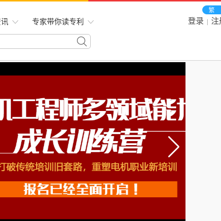
繁
登录
注
资讯
专家带你读专利
|